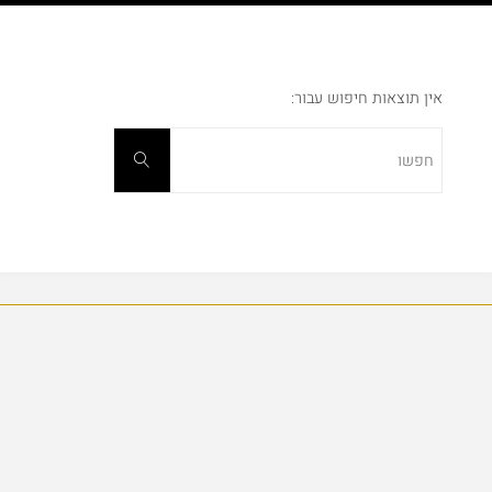
לגו
תוכן
אין תוצאות חיפוש עבור:
חפשו
חפשו
את: