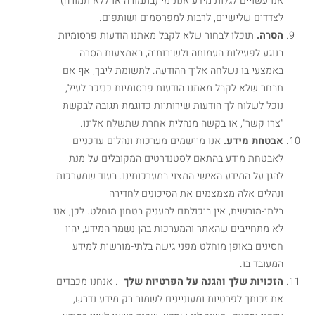
אנו עשויים לגלות מידע אנונימי (בתמורה או ללא תמורה)
לצדדים שלישיים, לרבות למפרסמים ושותפים.
הסרה.
תוכלו לבחור שלא לקבל מאתנו הודעות פרסומיות
בנוגע לפעילות העמותה ולשירותיה, באמצעות הסרה
באמצעי בו נשלחה אליך ההודעה. לתשומת ליבך, אף אם
תבחר שלא לקבל מאתנו הודעות פרסומיות כנזכר לעיל,
נוכל לשלוח לך הודעות שירותיות כדוגמת תגובה לבקשת
"צרו קשר", או בקשה מנהלית אחרת שתשלח אלינו.
אבטחת מידע.
אנו מיישמים מערכות ונהלים עדכניים
לאבטחת מידע בהתאם לסטנדרטים המקובלים על מנת
להגן על המידע האישי המצוי במערכותינו. בעוד שמערכות
ונהלים אלה מצמצמים את הסיכונים לחדירה
בלתי-מורשית, אין ביכולתם להעניק בטחון מוחלט. לכן, אנו
לא מתחייבים שהאתר והמערכות בהן נשמר המידע, יהיו
חסינים באופן מוחלט מפני גישה בלתי-מורשית למידע
המעובד בו.
הזכויות שלך והגנה על הפרטיות שלך
. אנחנו מכבדים
את זכותך לפרטיות ומעוניינים לשמור רק מידע נדרש,