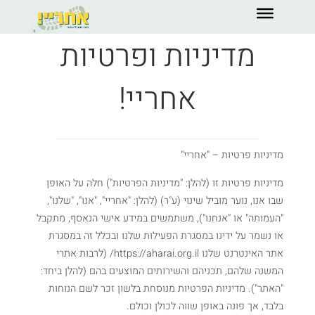
לגו
תוכן
מדיניות ופרטיות
אחריי!
מדיניות פרטיות – "אחריי"
מדיניות פרטיות זו (להלן: "מדיניות הפרטיות") חלה על האופן
שבו אנו, נוער מוביל שינוי (ע"ר) (להלן: "אחריי", "אנו", "שלנו",
"העמותה" או "אנחנו"), משתמשים במידע אישי הנאסף, מתקבל
או נשמר על ידינו במסגרת הפעילות שלנו ובכלל זה במסגרת
אתר האינטרנט שלנו https://aharai.org.il/ (לרבות אתרי
המשנה שלהם, תכניהם והשירותים המוצעים בהם (להלן ביחד:
"האתר"). מדיניות הפרטיות מנוסחת בלשון זכר לשם הנוחות
בלבד, אך פונה באופן שווה לכולן וכולם.