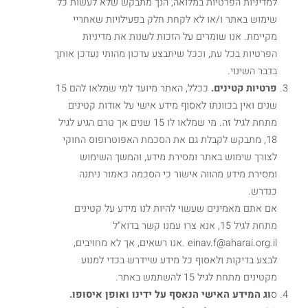
למדיניות הפרטיות במלואה, הנך מתבקש שלא לעשות כל
שימוש באתר ו/או לא לקחת חלק בפעילויות שאחריי
מקיימת. אנו שומרים על הזכות לשנות את מדיניות
הפרטיות בכל עת, וככל שיתבצע עדכון מהותי נעדכן אותך
בדבר השינוי.
פרטיות קטינים.
ככלל, האתר מיועד למי שמלאו להם 15
שנים ואין בכוונתו לאסוף מידע אישי על אודות קטינים
מתחת לגיל זה. מי שמלאו לו 15 שנים אך טרם הגיע לגיל
18, מתבקש לקבלת גם את הסכמת האפוטרופוס החוקי
לצורך שימוש באתר ומסירת מידע, והמשך השימוש
ומסירת מידע מהווה אישור כי הסכמה כאמור ניתנה
כנדרש.
אם אתם מאמינים שעשוי להיות לנו מידע על קטינים
מתחת לגיל 15, אנא צרו עמנו קשר בדוא"ל
einav.f@aharai.org.il .אנו רשאים, אך לא מחויבים,
לבצע בדיקות ולאסוף כל מידע שיידרש בכדי למנוע
מקטינים מתחת לגיל 15 להשתמש באתר.
ס
וג המידע האישי הנאסף על ידינו ואופן איסופו.