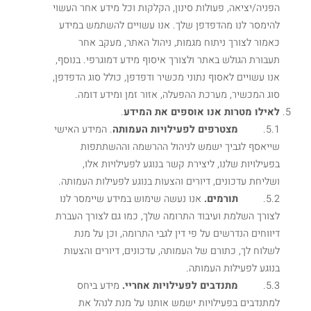
הפניה/יציאה, פעולות סינון, הקלקות וכל מידע אחר העשוי
להימסר לנו מהדפדפן שלך. אנו עשויים להשתמש במידע
כאמור לצורך ניתוח מגמות, ניהול האתר, מעקב אחר
תעבורת הגולש באתר ולצורך איסוף מידע דמוגרפי. בנוסף,
אנו עשויים לאסוף נתוני מכשיר ודפדפן, כולל סוג הדפדפן,
סוג המכשיר, מערכת ההפעלה, אזור זמן ומידע דומה.
לאילו מטרות אנו אוספים את המידע
.
5.1.
מצטרפים לפעילויות העמותה
. המידע האישי
שייאסף לגביך ישמש לניהול ההרשמה וההשתתפות
בפעילויות שלנו, ליצירת קשר בנוגע לפעילויות אלו,
ושליחת עדכונים, דיורים והצעות בנוגע לפעילות העמותה.
5.2.
תורמים.
אנו נעשה שימוש במידע שיימסר לנו
לצורך השלמת ועיבוד התרומה שלך, כמו גם לצורך העברת
דיווחים הנדרשים על פי דין לגבי התרומה, וכן על מנת
לשלוח לך, כתורם של העמותה, עדכונים, דיורים והצעות
בנוגע לפעילות העמותה.
5.3.
מתנדבים לפעילויות אחריי.
מידע ביחס
למתנדבים בפעילויות ישמש אותנו על מנת לנהל את