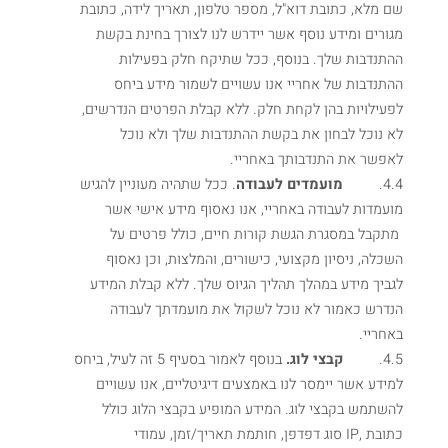
שם מלא, כתובת דוא"ל, מספר טלפון, תאריך לידה, כתובת
מגורים ומידע נוסף אשר יידרש לנו לצורך בחינת בקשת
ההתנדבות שלך. בנוסף, ככל שתיקח חלק בפעילות
ההתנדבות של אחריי אנו עשויים לשמור מידע ביחס
לפעילויות בהן לקחת חלק. ללא קבלת הפרטים הנדרשים,
לא נוכל לבחון את בקשת ההתנדבות שלך ולא נוכל
לאפשר את התנדבותך באחריי.
4.4.
מועמדים לעבודה
. ככל שתהיה מעוניין להגיש
מועמדות לעבודה באחריי, אנו נאסוף מידע אישי אשר
מתקבל במסגרת הגשת קורות חיים, כולל פרטים על
השכלה, ניסיון מקצועי, כישורים, והמלצות, וכן נאסוף
לגביך מידע במהלך תהליך הגיוס שלך. ללא קבלת המידע
הנדרש כאמור לא נוכל לשקול את מועמדתך לעבודה
באחריי.
4.5.
קבצי לוג.
בנוסף לאמור בסעיף ‏5 זה לעיל, ביחס
למידע אשר יימסר לנו באמצעים דיגיטליים, אנו עשויים
להשתמש בקבצי לוג. המידע המופיע בקבצי הלוג כולל
כתובת ,IP סוג דפדפן, חותמת תאריך/זמן, עמודי