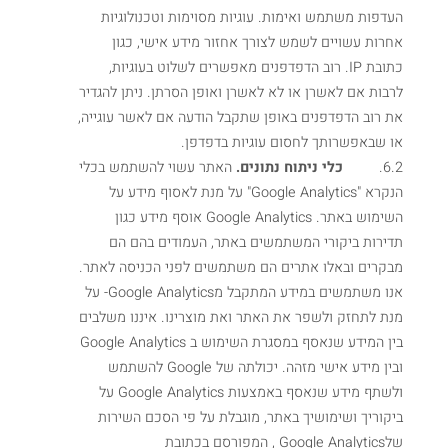
העדפות משתמש ואימות. עוגיות מסוימות וטכנולוגיות
אחרות עשויים לשמש לצורך אחזור מידע אישי, כגון
כתובת IP. רוב הדפדפנים מאפשרים לשלוט בעוגיות,
לרבות אם לאשרן או לא לאשרן ואופן הסרתן. ניתן להגדיר
את רוב הדפדפנים באופן שתקבל הודעה אם לאשר עוגייה,
או שבאפשרותך לחסום עוגיות בדפדפן.
6.2.
כלי ניתוח נתונים.
האתר עשוי להשתמש בכלי
הנקרא "Google Analytics" על מנת לאסוף מידע על
השימוש באתר. Google Analytics אוסף מידע כגון
תדירות ביקורי המשתמשים באתר, העמודים בהם הם
מבקרים ובאלו אתרים הם משתמשים לפני הכניסה לאתר.
אנו משתמשים במידע המתקבל מGoogle Analytics- על
מנת לתחזק ולשפר את האתר ואת מוצרינו. איננו משלבים
בין המידע שנאסף במסגרת השימוש ב Google Analytics
ובין מידע אישי מזהה. יכולתה של Google להשתמש
ולשתף מידע שנאסף באמצעות Google Analytics על
ביקוריך ושימושיך באתר, מוגבלת על פי הסכם השירות
שלGoogle Analytics , המפורסם בכתובת