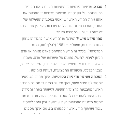
מבוא
. מדיניות פרטיות זו מיושמת משום שאנו מכירים
בחשיבותה של הפרטיות. מדיניות פרטיות זו מפרטת את
אופן ניהול המידע האישי שייאסף במסגרת הפעילות של
אחריי, ואת הבחירות שתוכלו לבצע בנוגע לאופן שבו מידע
זה ייאסף וישמש במסגרת האתר.
מהו מידע אישי?
"מידע" או "מידע אישי" כהגדרתו בחוק
הגנת הפרטיות, תשמ"א – 1981 (להלן: "חוק הגנת
הפרטיות") ובכלל זה מידע המתייחס לאדם מזוהה או אדם
הניתן לזיהוי. למשל: נתונים על אישיותו של אדם, מעמדו
האישי, פרטים אינטימיים לגביו ולגבי חייו, מצבו הבריאותי,
מצבו הכלכלי, הכשרתו המקצועית, דעותיו ואמונתו .
הסכמה ושינוי מדיניות הפרטיות.
אינך מחויב משפטית
למסור לנו מידע אישי, והנך מאשר בזאת כי מסירת המידע
האישי מתבצעת מרצונך החופשי. גלישתך באתר ומסירת
מידע אישי לאחריי בכל מסגרת שהיא, מהווה את הסכמתך
לתנאי מדיניות הפרטיות בעת שימושך, ובין היתר לאיסוף,
עיבוד ושיתוף מידע אישי, כמפורט בה. אם אינך מסכים