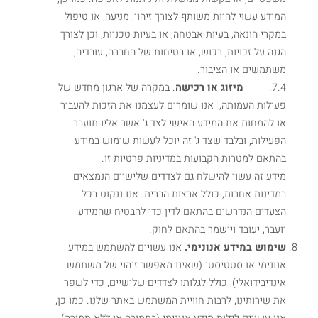
המידע עשוי להיות משותף לצורך זיהוי, מניעה, או טיפול
במקרי הונאה, בעיות אבטחה, או בעיות טכניות, וכן לצורך
הגנה על זכויות, רכוש, או בטיחות של החברה, עובדיה,
משתמשים או הציבור.
7.4.
מיזוג או רכישה
. במקרה של ארגון מחדש של
פעילות העמותה, אנו שומרים לעצמנו את הזכות להעביר
או להמחות את המידע האישי לצד ג' אשר אליו תועבר
הפעילות, ובלבד שצד ג' זה יוכל לעשות שימוש במידע
בהתאם למטרות הקבועות במדיניות פרטיות זו.
מידע זה עשוי להישלח גם לצדדים שלישיים הנמצאים
במדינות אחרות, כולל ארצות הברית. אנו ננקוט בכל
הצעדים הנדרשים בהתאם לדין כדי להבטיח שהמידע
יועבר, יעובד ויישמר בהתאם לחוק.
שימוש במידע אנונימי.
אנו עשויים להשתמש במידע
אנונימי או סטטיסטי (שאינו מאפשר זיהוי של משתמש
אינדיבידואלי), כולל לגלותו לצדדים שלישיים, כדי לשפר
את שירותינו, לרבות חוויית המשתמש באתר שלנו. כמו כן,