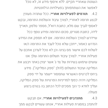
השונות שאחריי תקיים. ללא איסוף מידע זה, לא נוכל
לאפשר את השתתפותך בפעילויות הרלוונטיות.
4.2.
תורמים לפעילויות אחריי.
ככל שתהיה מעונין
לבצע תרומה לאחריי, לצורך עיבוד והשלמת התרומה, נבקש
לאסוף לגביך שם מלא, כתובת דוא"ל, מספר טלפון, תאריך
לידה, כתובת מגורים, סכום התרומה ומידע נוסף ככל
שיידרש לצורך השלמת התרומה. אם לא תספק את המידע
הנדרש כאמור, ייתכן שלא נוכל לעבד את התרומה ו/או
לשלוח לכם אישור מס בגינה וכן לא נוכל לעדכן אתכם על
פעילות אחריי. לצורך עיבוד תשלום התרומה שלך אנו
עושים שימוש בשירות של צד ג' אשר יצוין באתר ויבצע את
הסליקה ועיבוד התשלום (להלן: "ספק הסליקה"). מידע
ביחס לכרטיס האשראי שתמסור יישמר על ידי ספק
הסליקה ויהיה כפוף למדיניות הפרטיות של ספק הסליקה,
ועליך לוודא כי הנך מסכים לכל הכתוב בה בטרם ביצוע
פעולה.
4.3.
מתנדבים לפעילויות אחריי.
אם תבקש
להתנדב במסגרת פעילות אחריי, אנחנו עשויים לבקש ממך