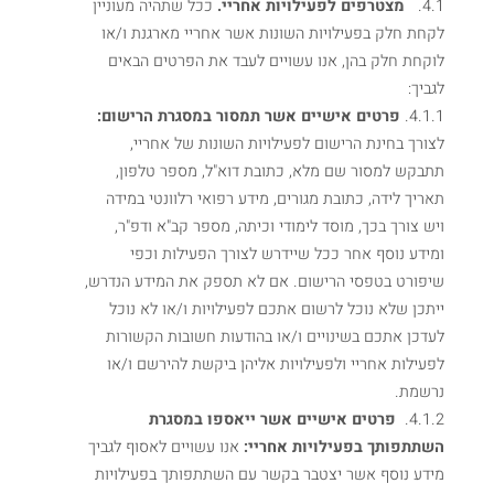
4.1.
מצטרפים לפעילויות אחריי.
ככל שתהיה מעוניין
לקחת חלק בפעילויות השונות אשר אחריי מארגנת ו/או
לוקחת חלק בהן, אנו עשויים לעבד את הפרטים הבאים
לגביך:
4.1.1.
פרטים אישיים אשר תמסור במסגרת הרישום:
לצורך בחינת הרישום לפעילויות השונות של אחריי,
תתבקש למסור שם מלא, כתובת דוא"ל, מספר טלפון,
תאריך לידה, כתובת מגורים, מידע רפואי רלוונטי במידה
ויש צורך בכך, מוסד לימודי וכיתה, מספר קב"א ודפ"ר,
ומידע נוסף אחר ככל שיידרש לצורך הפעילות וכפי
שיפורט בטפסי הרישום. אם לא תספק את המידע הנדרש,
ייתכן שלא נוכל לרשום אתכם לפעילויות ו/או לא נוכל
לעדכן אתכם בשינויים ו/או בהודעות חשובות הקשורות
לפעילות אחריי ולפעילויות אליהן ביקשת להירשם ו/או
נרשמת.
4.1.2.
פרטים אישיים אשר ייאספו במסגרת
השתתפותך בפעילויות אחריי:
אנו עשויים לאסוף לגביך
מידע נוסף אשר יצטבר בקשר עם השתתפותך בפעילויות