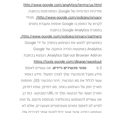
http://www.google.com/analytics/terms/us.html
ומדיניות הפרטיות של Google, המפורסמת בכתובת
http://www.google.com/policies/privacy/
. תוכלי
לקרוא על האופן בו Google אוספת ומעבדת נתונים
במסגרת Google Analytics בכתובת
http://www.google.com/policies/privacy/partners/.
באפשרותך למנוע את השימוש בנתוניך על ידי Google
Analytics באמצעות הורדה והתקנה של Google
Analytics Opt-out Browser Add-on, הנמצא בכתובת
.
https://tools.google.com/dlpage/gaoptout
6.3.
נתוני מכשירים ניידים.
אנו עשויים לאסוף
מידע מוגבל מהמכשיר שלך לצורך תפעול. מידע כאמור
עשוי לכלול את סוג המכשיר, זיהוי המכשיר (ID), חותמות
תאריך וזמן של השימוש באתר, סוג דפדפן, שפת דפדפן,
תאריך ושעה של הבקשה שלך וה-URL המבוקש. כמו כן,
אנו עשויים להשתמש בטכנולוגיה מבוססת מיקום, על מנת
לסייע לנו לאסוף נתונים סטטיסטיים מצטברים, אולם לא
נשתמש במידע אישי אשר יכול לזהות אותך לצרכים אלו.